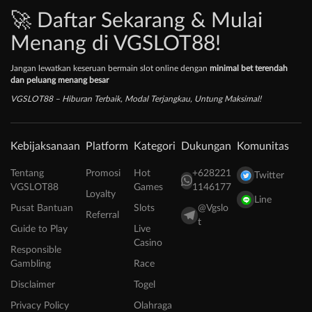
🚀 Daftar Sekarang & Mulai
Menang di VGSLOT88!
Jangan lewatkan keseruan bermain slot online dengan
minimal bet terendah
dan peluang menang besar
VGSLOT88 – Hiburan Terbaik, Modal Terjangkau, Untung Maksimal!
Kebijaksanaan
Platform
Kategori
Dukungan
Komunitas
Tentang
Promosi
Hot
+628221
Twitter
VGSLOT88
Games
1146177
Loyalty
Line
Pusat Bantuan
Slots
@Vgslo
Referral
t
Guide to Play
Live
Casino
Responsible
Gambling
Race
Disclaimer
Togel
Privacy Policy
Olahraga