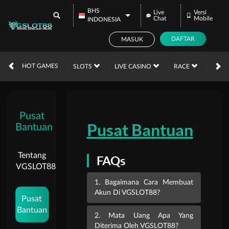
BHS
Live
Versi
Chat
Mobile
INDONESIA
DAFTAR
MASUK
HOT GAMES
SLOTS
LIVE CASINO
RACE
TOG
Pusat
Pusat Bantuan
Bantuan
Tentang
FAQs
VGSLOT88
1. Bagaimana Cara Membuat
Akun Di VGSLOT88?
Pusat
Bantuan
2. Mata Uang Apa Yang
Diterima Oleh
VGSLOT88
?