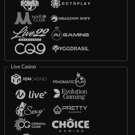
Live Casino