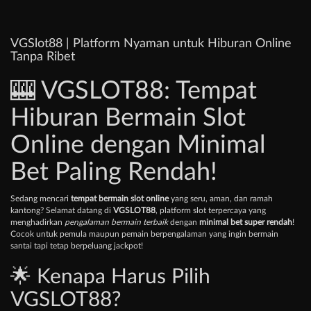
VGSlot88 | Platform Nyaman untuk Hiburan Online
Tanpa Ribet
🎰 VGSLOT88: Tempat
Hiburan Bermain Slot
Online dengan Minimal
Bet Paling Rendah!
Sedang mencari
tempat bermain slot online
yang seru, aman, dan ramah
kantong? Selamat datang di
VGSLOT88
, platform slot terpercaya yang
menghadirkan
pengalaman bermain terbaik
dengan
minimal bet super rendah
!
Cocok untuk pemula maupun pemain berpengalaman yang ingin bermain
santai tapi tetap berpeluang jackpot!
🌟 Kenapa Harus Pilih
VGSLOT88?