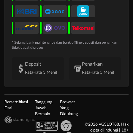
* Selama bank maintenance dan bank offline deposit dan penarikan
tidak dapat diproses
Deposit
Penarikan
Rata-rata 3 Menit
Rata-rata 5 Menit
Bersertifikasi
Tanggung
Browser
Dari
Jawab
Yang
Bermain
Didukung
©2026 VGSLOT88. Hak
cipta dilindungi | 18+