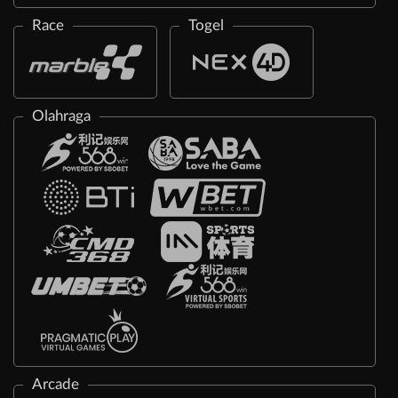
Race
Togel
Olahraga
Arcade