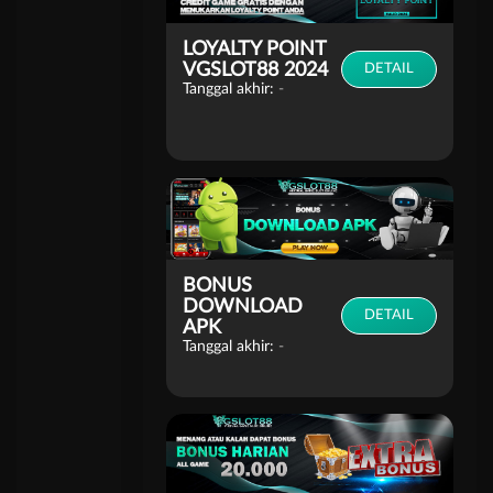
LOYALTY POINT
VGSLOT88 2024
DETAIL
Tanggal akhir:
-
BONUS
DOWNLOAD
DETAIL
APK
Tanggal akhir:
-