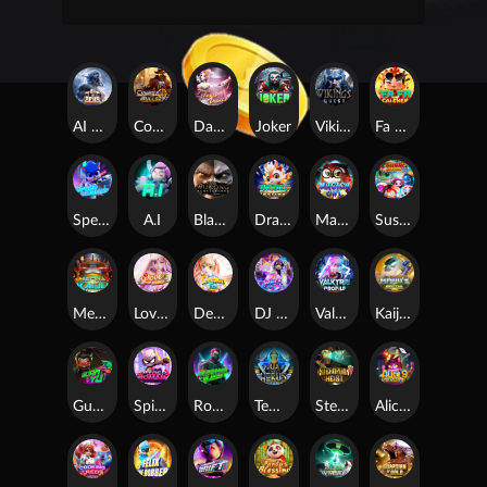
AI OF ZEUS
Cowboy Bullseye
Dance Dance Dance
Joker
Viking Quest
Fa Fa Caishen
Speed Runner
A.I
Black WuKong
Dragon Festive
Magica Owl
Sushi Avenger
Mecha Kaiju
Love Paradise
Demon Fox
DJ Maxx
Valkyrie Profile
Kaiju Battle
Guan Yu
Spider Woman
Robinhood Quest
Temple of Horus
Steampunk Heist
Alice Dream