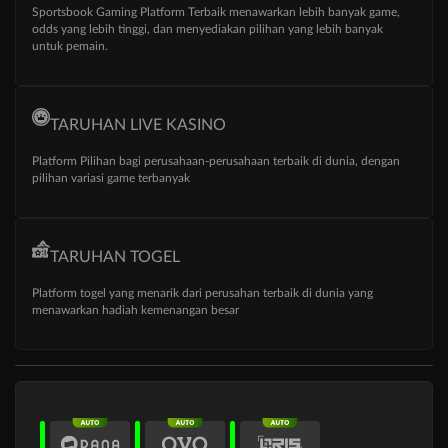
Sportsbook Gaming Platform Terbaik menawarkan lebih banyak game,
odds yang lebih tinggi, dan menyediakan pilihan yang lebih banyak
untuk pemain.
TARUHAN LIVE KASINO
Platform Pilihan bagi perusahaan-perusahaan terbaik di dunia, dengan
pilihan variasi game terbanyak
TARUHAN TOGEL
Platform togel yang menarik dari perusahan terbaik di dunia yang
menawarkan hadiah kemenangan besar