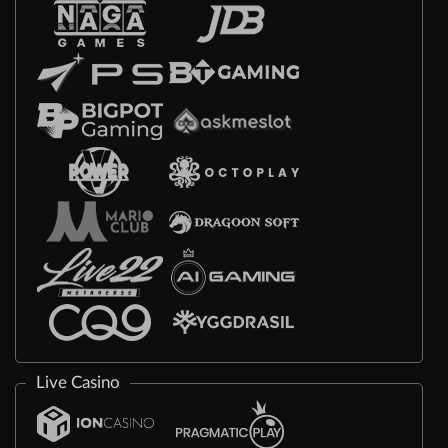
Live Casino