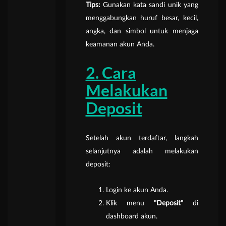
Tips:
Gunakan kata sandi unik yang
menggabungkan huruf besar, kecil,
angka, dan simbol untuk menjaga
keamanan akun Anda.
2. Cara
Melakukan
Deposit
Setelah akun terdaftar, langkah
selanjutnya adalah melakukan
deposit:
Login ke akun Anda.
Klik menu
"Deposit"
di
dashboard akun.