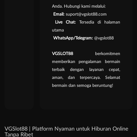
Anda. Hubungi kami melalui:
Email:
suport@vgslot88.com
Live Chat:
Tersedia di halaman
utama
WhatsApp/Telegram:
@vgslot88
VGSLOT88
berkomitmen
memberikan pengalaman bermain
terbaik dengan layanan cepat,
aman, dan terpercaya. Selamat
bermain dan semoga beruntung!
VGSlot88 | Platform Nyaman untuk Hiburan Online
Tanpa Ribet