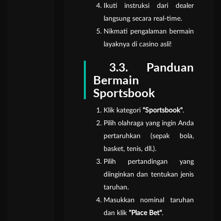
Ikuti instruksi dari dealer
langsung secara real-time.
Nikmati pengalaman bermain
layaknya di casino asli!
3.3. Panduan
Bermain
Sportsbook
Klik kategori
"Sportsbook"
.
Pilih olahraga yang ingin Anda
pertaruhkan (
sepak bola
,
basket, tenis, dll.).
Pilih pertandingan yang
diinginkan dan tentukan jenis
taruhan.
Masukkan nominal taruhan
dan klik
"Place Bet"
.