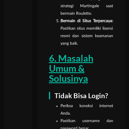
strategi Martingale saat
bermain Roulette.
Bermain di Situs Terpercaya:
Pastikan situs memiliki lisensi
resmi dan sistem keamanan
yang baik.
6. Masalah
Umum &
Solusinya
Tidak Bisa Login?
Periksa koneksi internet
Anda.
Pastikan username dan
password benar.