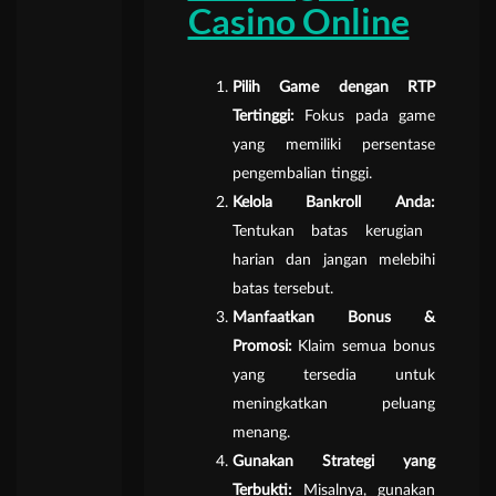
Casino Online
Pilih Game dengan RTP
Tertinggi:
Fokus pada game
yang memiliki persentase
pengembalian tinggi.
Kelola Bankroll Anda:
Tentukan batas kerugian
harian dan jangan melebihi
batas tersebut.
Manfaatkan Bonus &
Promosi:
Klaim semua
bonus
yang tersedia untuk
meningkatkan peluang
menang.
Gunakan Strategi yang
Terbukti:
Misalnya, gunakan