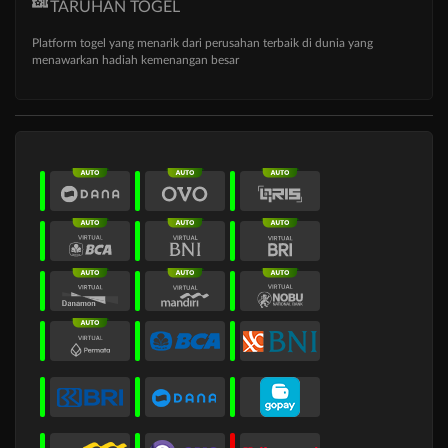
TARUHAN TOGEL
Platform togel yang menarik dari perusahan terbaik di dunia yang
menawarkan hadiah kemenangan besar