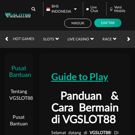
BHS
Live
Versi
Chat
Mobile
INDONESIA
DAFTAR
MASUK
HOT GAMES
SLOTS
LIVE CASINO
RACE
TOG
Pusat
Guide to Play
Bantuan
Tentang
Panduan &
VGSLOT88
Cara Bermain
di VGSLOT88
Pusat
Bantuan
Selamat datang di
VGSLOT88
! Di